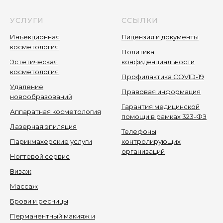
УСЛУГИ
ССЫЛКИ
Инъекционная
Лицензия и документы
косметология
Политика
Эстетическая
конфиденциальности
косметология
Профилактика COVID-19
Удаление
Правовая информация
новообразований
Гарантия медицинской
Аппаратная косметология
помощи в рамках 323-ФЗ
Лазерная эпиляция
Телефоны
Парикмахерские услуги
контролирующих
организаций
Ногтевой сервис
Визаж
Массаж
Брови и ресницы
Перманентный макияж и