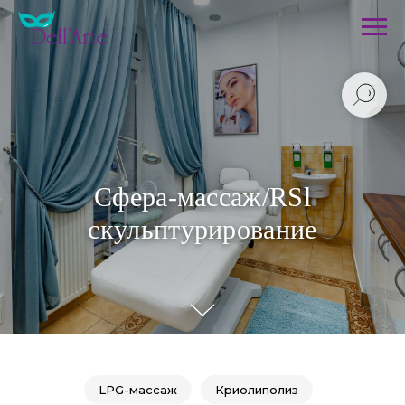
Сфера-массаж/RSl
скульптурирование
LPG-массаж
Криолиполиз