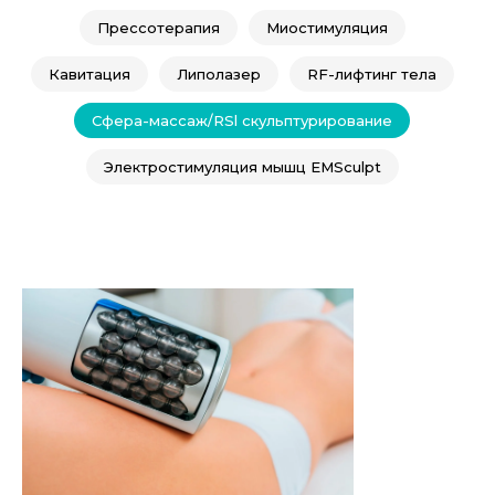
Прессотерапия
Миостимуляция
Кавитация
Липолазер
RF-лифтинг тела
Сфера-массаж/RSl скульптурирование
Электростимуляция мышц EMSculpt