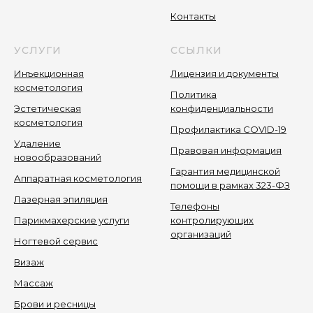
Контакты
УСЛУГИ
ССЫЛКИ
Инъекционная
Лицензия и документы
косметология
Политика
Эстетическая
конфиденциальности
косметология
Профилактика COVID-19
Удаление
Правовая информация
новообразований
Гарантия медицинской
Аппаратная косметология
помощи в рамках 323-ФЗ
Лазерная эпиляция
Телефоны
Парикмахерские услуги
контролирующих
организаций
Ногтевой сервис
Визаж
Массаж
Брови и ресницы